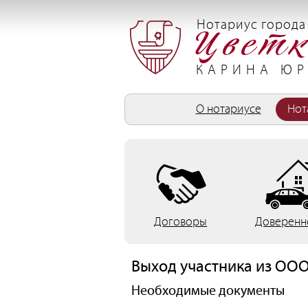
Перейти к основному содержанию
Нотариус города
КАРИНА ЮР
я)
О нотариусе
Нот
Договоры
Доверенн
Выход участника из ОО
Необходимые документы