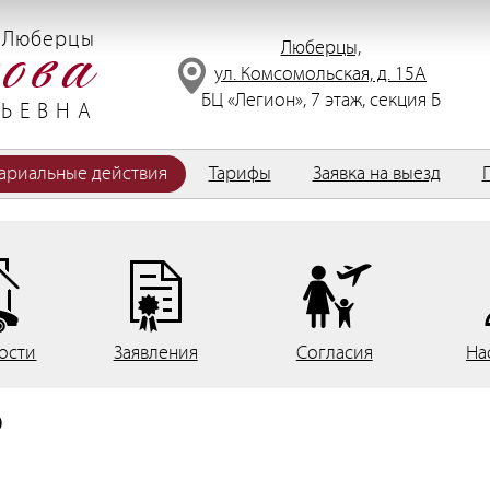
 Люберцы
Люберцы,
ул. Комсомольская, д. 15А
БЦ «Легион», 7 этаж, секция Б
ЬЕВНА
ариальные действия
Тарифы
Заявка на выезд
ости
Заявления
Согласия
На
О